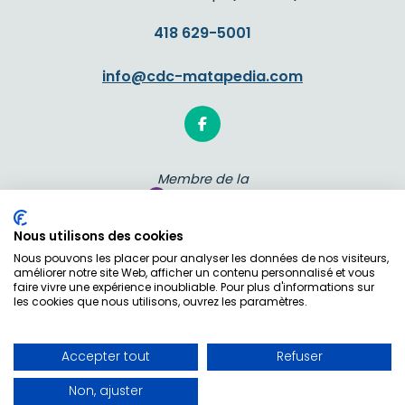
418 629-5001
info@cdc-matapedia.com

Membre de la
Nous utilisons des cookies
Un réseau fort de ses communautés
Nous pouvons les placer pour analyser les données de nos visiteurs,
améliorer notre site Web, afficher un contenu personnalisé et vous
faire vivre une expérience inoubliable. Pour plus d'informations sur
les cookies que nous utilisons, ouvrez les paramètres.

Accepter tout
Refuser
CDC de La Matapédia © 2026. Tous droits réservés
Non, ajuster
Réalisation Kaleidos agence Web